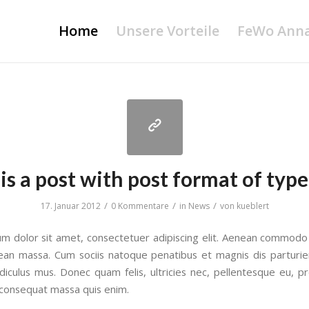
Home
Unsere Vorteile
FeWo Ann
 is a post with post format of type
/
/
/
17. Januar 2012
0 Kommentare
in
News
von
kueblert
m dolor sit amet, consectetuer adipiscing elit. Aenean commodo 
ean massa. Cum sociis natoque penatibus et magnis dis parturi
idiculus mus. Donec quam felis, ultricies nec, pellentesque eu, pr
 consequat massa quis enim.