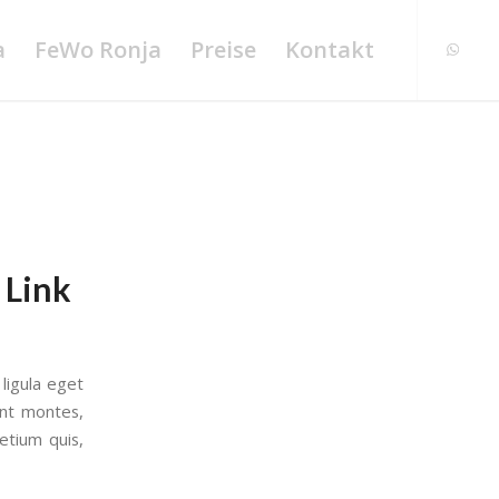
a
FeWo Ronja
Preise
Kontakt
 Link
ligula eget
ent montes,
etium quis,