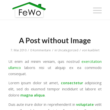
A Post without Image
/
/
/
7. Mai 2010
0 Kommentare
in
Uncategorized
von
kueblert
Ut enim ad minim veniam, quis nostrud
exercitation
ullamco
laboris nisi ut aliquip ex ea commodo
consequat.
Lorem ipsum dolor sit amet,
consectetur
adipisicing
elit, sed do eiusmod tempor incididunt ut labore et
dolore
magna aliqua
.
Duis aute irure dolor in reprehenderit in
voluptate
velit