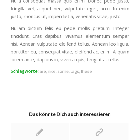
Nulla consequat massa quis enim. Donec pede justo,
fringilla vel, aliquet nec, vulputate eget, arcu. In enim
justo, rhoncus ut, imperdiet a, venenatis vitae, justo.
Nullam dictum felis eu pede mollis pretium. Integer
tincidunt. Cras dapibus. Vivamus elementum semper
nisi. Aenean vulputate eleifend tellus. Aenean leo ligula,
porttitor eu, consequat vitae, eleifend ac, enim. Aliquam
lorem ante, dapibus in, viverra quis, feugiat a, tellus.
Schlagworte:
are
,
nice
,
some
,
tags
,
these
Das könnte Dich auch interessieren