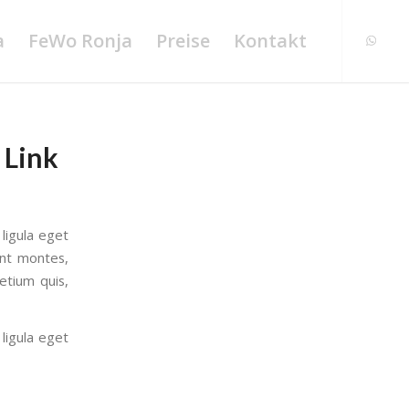
a
FeWo Ronja
Preise
Kontakt
 Link
ligula eget
ent montes,
etium quis,
ligula eget