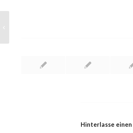
This is a standard post format with
preview Picture
Hinterlasse eine