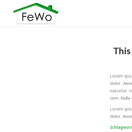
This
Lorem ipsu
dolor. Aen
nascetur r
sem. Nulla
Lorem ipsu
dolor. Aen
Schlagwort