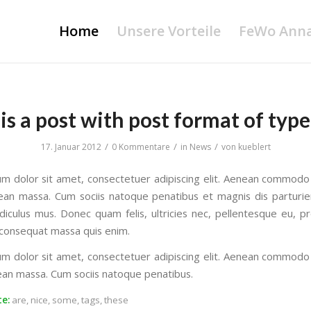
Home
Unsere Vorteile
FeWo Ann
 is a post with post format of type
/
/
/
17. Januar 2012
0 Kommentare
in
News
von
kueblert
m dolor sit amet, consectetuer adipiscing elit. Aenean commodo 
ean massa. Cum sociis natoque penatibus et magnis dis parturi
idiculus mus. Donec quam felis, ultricies nec, pellentesque eu, pr
 consequat massa quis enim.
m dolor sit amet, consectetuer adipiscing elit. Aenean commodo 
ean massa. Cum sociis natoque penatibus.
e:
are
,
nice
,
some
,
tags
,
these